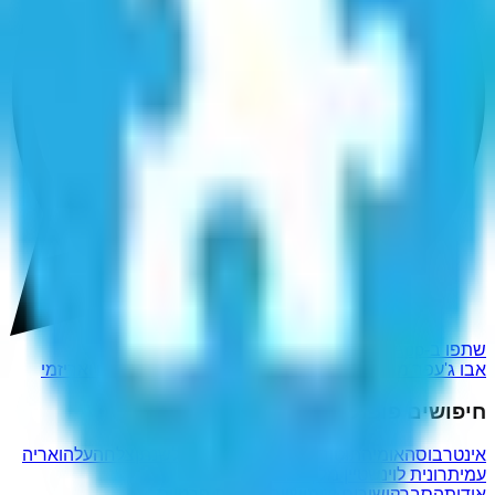
שתפו ב-WhatsApp
אבו ג'עפר מוחמד אל חואריזמי
אבו ג'עפר מוחמד אל ח'ואריזמי
חיפושים פופולריים נוספים
אינטרבוס
האומיה
תוטור
בגבאבן
סוביודיצה
הלשנתן
צלחהעלהו
אריה
עמית
רונית לוינשטיין מלץ
טופרכם
אודות
הסבר
קישורים שימושיים
מדיניות פרטיות