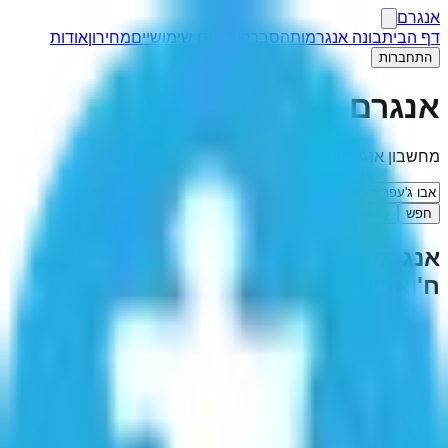
אנגרם
דף הבית
בונה אנגרמות
הסבר
קישורים שימושיים
מחירון
אודות
התחברות
אנגרם
מחשבון אנגרמות
חפש
I'm Feeling Lucky
אנגרמה ל-"
אבו ג'עפר מוחמד אל
ח'ואריזמי
"
(
2
תוצאות)