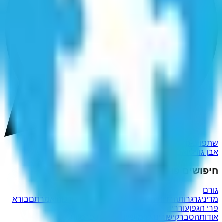
שתפו ב-WhatsApp
אבן גוויל
יואב גולן
בולו יאנג
ג'ולי בואן
אינגבולו
באולינגו
חיפושים פופולריים נוספים
גורם
מדיני
גרגרות
הרזיותיהם
מחזיקכן
ישמנכן
טהרך
כורכן
הואמרתם
בורא
פרי הגפן
עורריה
אודות
הסבר
קישורים שימושיים
מדיניות פרטיות