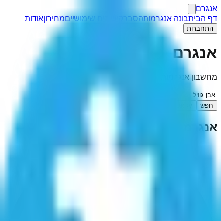
אנגרם
דף הבית
בונה אנגרמות
הסבר
קישורים שימושיים
מחירון
אודות
התחברות
אנגרם
מחשבון אנגרמות
חפש
I'm Feeling Lucky
אנגרמה ל-"
אבן גוויל
"
(
6
תוצאות)