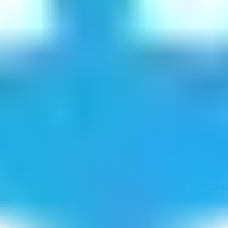
רוברט
מברשתם