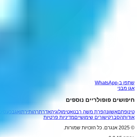
שתפו ב-WhatsApp
אגן מבני
חיפושים פופולריים נוספים
טינופתם
אשוונה
פרת משה רבנו
אטימולוגיה
אדרתך
הותירתו
אגב
כעסיכן
אודות
הסבר
קישורים שימושיים
מדיניות פרטיות
© 2025 אנגרם. כל הזכויות שמורות.