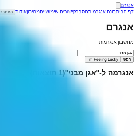
אנגרם
דף הבית
בונה אנגרמות
הסבר
קישורים שימושיים
מחירון
אודות
התחברו
אנגרם
מחשבון אנגרמות
חפש
I'm Feeling Lucky
אנגרמה ל-"
אגן מבני
"
(
1
תוצאות)