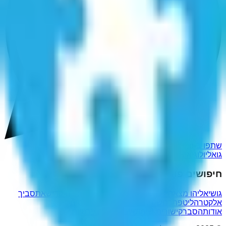
שתפו ב-WhatsApp
גואליו
לוגואי
או (לוגי)
יאולוג
אגוליו
גילאוו
אלויוג
חיפושים פופולריים נוספים
גושי
אליהו מצא
הילכו שניים יחדיו
היהרסותי
חברה קדישא
תסביך
אלקטרה
ליטפתכם
שק לי בתחת
בט"רים
בוקסים
אודות
הסבר
קישורים שימושיים
מדיניות פרטיות