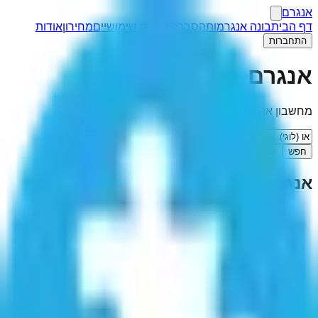
אנגרם
דף הבית
בונה אנגרמות
הסבר
קישורים שימושיים
מחירון
אודות
התחברות
אנגרם
מחשבון אנגרמות
חפש
I'm Feeling Lucky
אנגרמה ל-"
או (לוגי)
"
(
7
תוצאות)