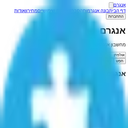
אנגרם
דף הבית
בונה אנגרמות
הסבר
קישורים שימושיים
מחירון
אודות
התחברות
אנגרם
מחשבון אנגרמות
חפש
I'm Feeling Lucky
אנגרמה ל-"
אולפתן
"
(
10
תוצאות)