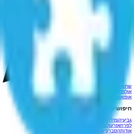
שתפו ב-WhatsApp
אולפנת
אולפתן
אלופתן
אפלתנו
נפלאות
תאלפון
תאלפנו
תל
אופן
אופנתל
נפלא ות
חיפושים פופולריים נוספים
גביעיהן
מידתכם
סוכסך
התנוונת
אברונינו
מוגשת
לפרח
אזרען
לוגלאן
ראש השנה
פסיפלורה
אודות
הסבר
קישורים שימושיים
מדיניות פרטיות