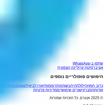
שתפו ב-WhatsApp
אוניברסיטת קרוליינה הצפונית
חיפושים פופולריים נוספים
כרוב חמוץ
הילולתה
יחבשוהו
התרוממותי
אורן לביא
ילקן
גאלוכן
ניסרתון
טו
אודות
הסבר
קישורים שימושיים
מדיניות פרטיות
© 2025 אנגרם. כל הזכויות שמורות.