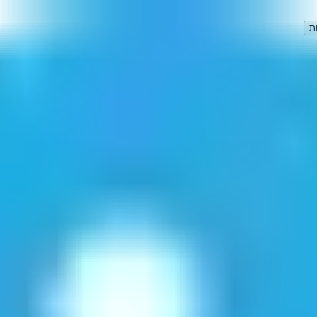
ת
"
(
1
תוצאות)