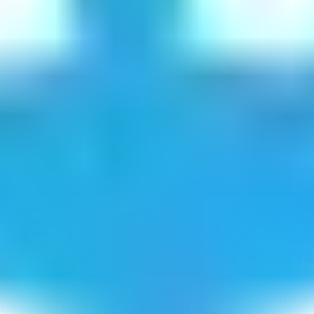
ותך
אריס סאן