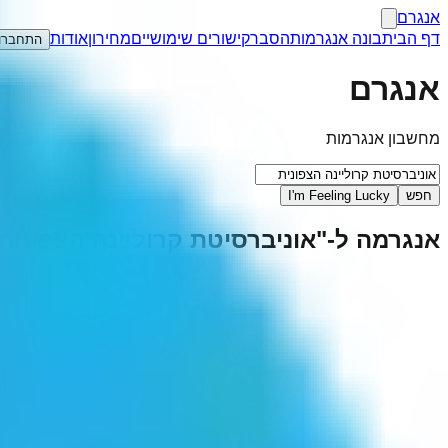
אנגרם
דף הבית
בונה אנגרמות
הסבר
קישורים שימושיים
מחירון
אודות
התחברו
אנגרם
מחשבון אנגרמות
חפש
I'm Feeling Lucky
אנגרמה ל-"
אוניברסיטת קרוליינה הצפונית