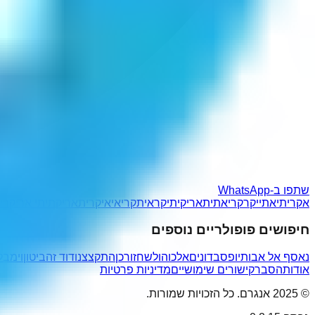
שתפו ב-WhatsApp
אקריתי
אתייקר
קריאתי
תאריקי
תיקראי
תקריאי
איקרית
אריקתי
תי אריק
רי
חיפושים פופולריים נוספים
נאסף אל אבותיו
פסבדונים
אלכוהול
שחזורכן
התקצצנו
דוד זהבי
טון
וימבל
אודות
הסבר
קישורים שימושיים
מדיניות פרטיות
© 2025 אנגרם. כל הזכויות שמורות.