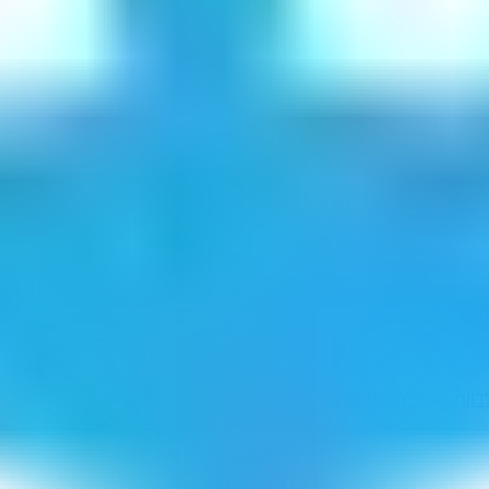
קאית
אייקרת
דון
מתאפרים
נקמתהטר