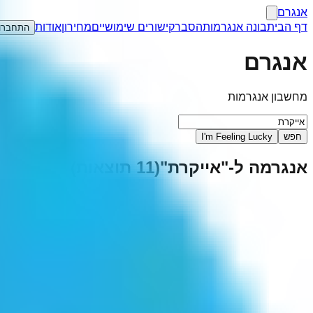
אנגרם
דף הבית
בונה אנגרמות
הסבר
קישורים שימושיים
מחירון
אודות
התחברו
אנגרם
מחשבון אנגרמות
חפש
I'm Feeling Lucky
אנגרמה ל-"
אייקרת
"
(
11
תוצאות)