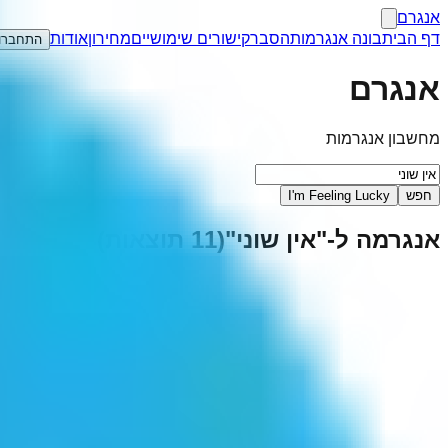
אנגרם
דף הבית
בונה אנגרמות
הסבר
קישורים שימושיים
מחירון
אודות
התחברו
אנגרם
מחשבון אנגרמות
חפש
I'm Feeling Lucky
אנגרמה ל-"
אין שוני
"
(
11
תוצאות)