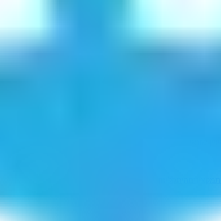
וי
ין שונאי
ת
מקצינים
היתקלותן