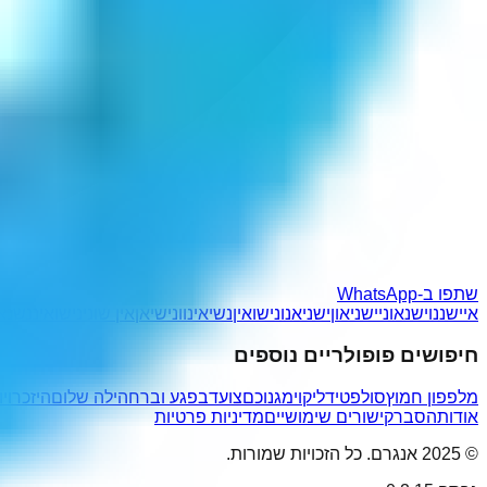
שתפו ב-WhatsApp
איישננו
ישנאוני
ישניאון
ישניאנו
נישואין
נשיאינו
ונישיאן
אין שוני
נישואינ
נשנאי
חיפושים פופולריים נוספים
מלפפון חמוץ
סולפט
ידליקו
ימגנוכם
צועדב
פגע וברח
הילה שלום
היזכרויו
אודות
הסבר
קישורים שימושיים
מדיניות פרטיות
© 2025 אנגרם. כל הזכויות שמורות.