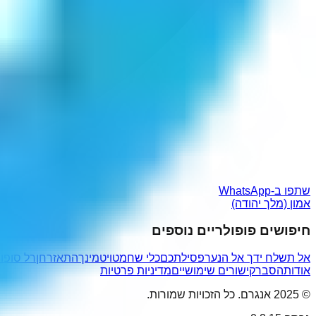
שתפו ב-WhatsApp
אמון (מלך יהודה)
חיפושים פופולריים נוספים
אל תשלח ידך אל הנער
פסילתכם
כלי שחמט
ויטמינך
התאזרחן
רל סופו
אודות
הסבר
קישורים שימושיים
מדיניות פרטיות
© 2025 אנגרם. כל הזכויות שמורות.