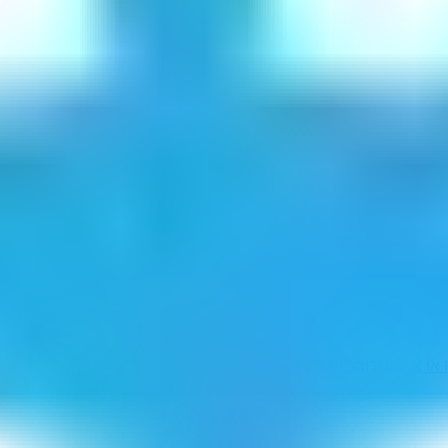
 או צוחקת
רומנינו
הנדה
יכשילם