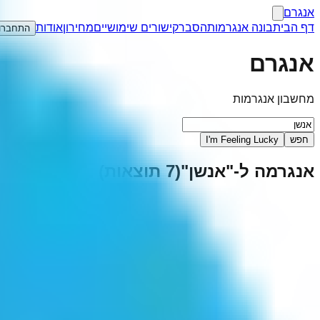
אנגרם
דף הבית
בונה אנגרמות
הסבר
קישורים שימושיים
מחירון
אודות
התחברו
אנגרם
מחשבון אנגרמות
חפש
I'm Feeling Lucky
אנגרמה ל-"
אנשן
"
(
7
תוצאות)