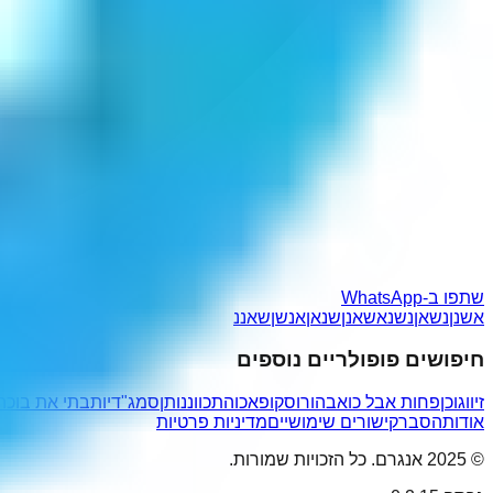
שתפו ב-WhatsApp
אשנן
נשאן
נשנא
שאנן
שנאן
אנשן
שאננ
חיפושים פופולריים נוספים
זיווגוכן
פחות אבל כואב
הורוסקופ
אכו
התכווננותן
סמג"דיות
בתי את בוכה
אודות
הסבר
קישורים שימושיים
מדיניות פרטיות
© 2025 אנגרם. כל הזכויות שמורות.