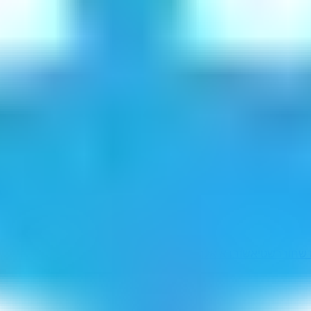
 שחור
רשטיא
שוברא אלח'ימה