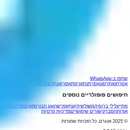
שתפו ב-WhatsApp
אסרתן
אתרסן
נאסרת
נתארס
תאסרן
אנתרס
סרתנא
חיפושים פופולריים נוספים
מתייעלי
לי ברוסיה
משולשיה
יועף
אפרשה
אוג הבורסקאים
מדרבנתה
יום
אודות
הסבר
קישורים שימושיים
מדיניות פרטיות
© 2025 אנגרם. כל הזכויות שמורות.