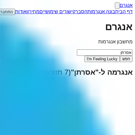
אנגרם
דף הבית
בונה אנגרמות
הסבר
קישורים שימושיים
מחירון
אודות
התחברו
אנגרם
מחשבון אנגרמות
חפש
I'm Feeling Lucky
אנגרמה ל-"
אסרתן
"
(
7
תוצאות)