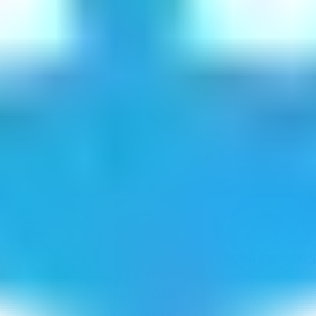
ימותן
נגס
דג האמרשלד