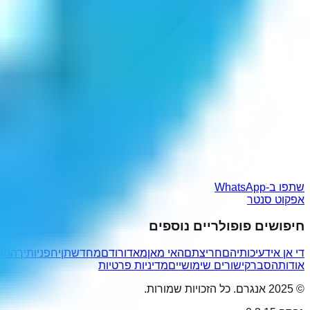
שתפו ב-WhatsApp
אפקוט סנטר
חיפושים פופולריים נוספים
די אן אי
דעיכותיהם
חריצתם
האי מאן
מאדורודם
מחדשתן
יחפניותיך
התקי
אודות
הסבר
קישורים שימושיים
מדיניות פרטיות
© 2025 אנגרם. כל הזכויות שמורות.