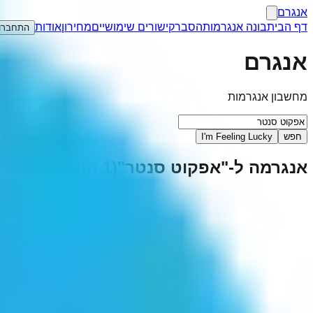
אנגרם
דף הבית
בונה אנגרמות
הסבר
קישורים שימושיים
מחירון
אודות
התחברו
אנגרם
מחשבון אנגרמות
חפש
I'm Feeling Lucky
אנגרמה ל-"
אפקוט סנטר
"
(
1
תוצאות)