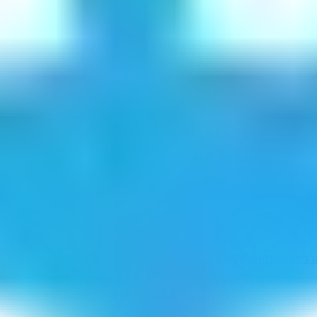
ר
מברגן
התאבכותן