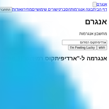
אנגרם
דף הבית
בונה אנגרמות
הסבר
קישורים שימושיים
מחירון
אודות
התחברו
אנגרם
מחשבון אנגרמות
חפש
I'm Feeling Lucky
אנגרמה ל-"
ארדיפיתקוס רמידוס
"
(
1
תוצאות