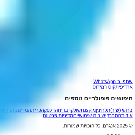
שתפו ב-WhatsApp
ארדיפיתקוס רמידוס
חיפושים פופולריים נוספים
ברוש (שיר)
תלחינין
מוקצנת
שולקך
בדיחה
דלפק
הכרזתהמדינהחפיף
שוז
אודות
הסבר
קישורים שימושיים
מדיניות פרטיות
© 2025 אנגרם. כל הזכויות שמורות.