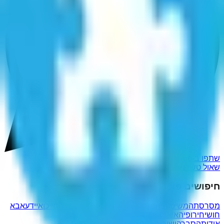
שתפו ב-WhatsApp
שאול טשרניחובסקי
אשר יטול חובי שנסק
חיפושים פופולריים נוספים
מסרסתה
משיטותיהם
מעיפתכן
ברוט חלב פן ברד
החייכן
איידע
אבא
חושי
חירופיה
איאנק
וודאו
אודות
הסבר
קישורים שימושיים
מדיניות פרטיות