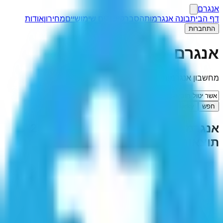
אנגרם
דף הבית
בונה אנגרמות
הסבר
קישורים שימושיים
מחירון
אודות
התחברות
אנגרם
מחשבון אנגרמות
חפש
I'm Feeling Lucky
אנגרמה ל-"
אשר יטול חובי שנסק
"
(
2
תוצאות)