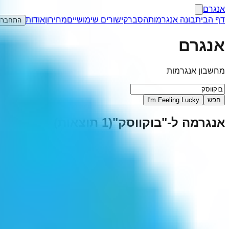
אנגרם
דף הבית
בונה אנגרמות
הסבר
קישורים שימושיים
מחירון
אודות
התחברו
אנגרם
מחשבון אנגרמות
חפש
I'm Feeling Lucky
אנגרמה ל-"
בוקווסק
"
(
1
תוצאות)