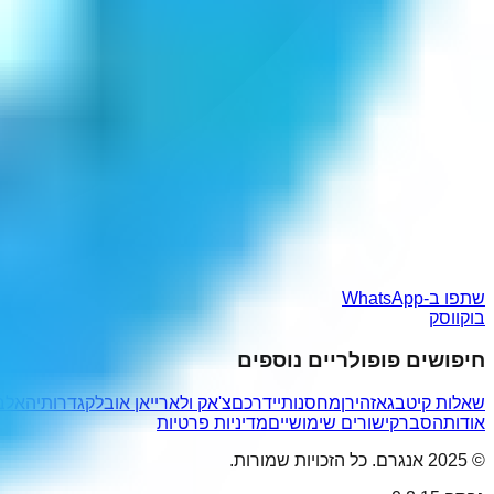
שתפו ב-WhatsApp
בוקווסק
חיפושים פופולריים נוספים
שאלות קיטבג
אזהירן
מחסנותיי
דרכם
צ'אק ולארי
יאן אובלק
גדרותיה
אלב
אודות
הסבר
קישורים שימושיים
מדיניות פרטיות
© 2025 אנגרם. כל הזכויות שמורות.