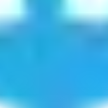
יס פרסלי
הדממתון
בוימתם