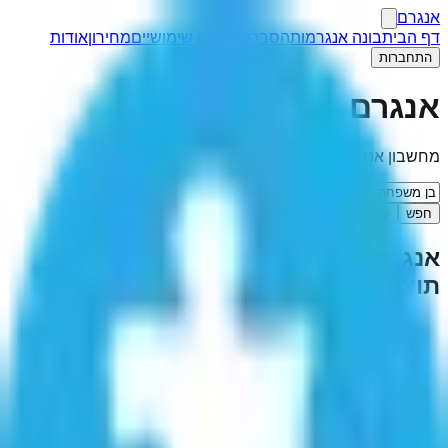
אנגרם
דף הבית
בונה אנגרמות
הסבר
קישורים שימושיים
מחירון
אודות
התחברות
אנגרם
מחשבון אנגרמות
חפש
I'm Feeling Lucky
אנגרמה ל-"
בן משפחה מטפל
"
(
1
תוצאות)