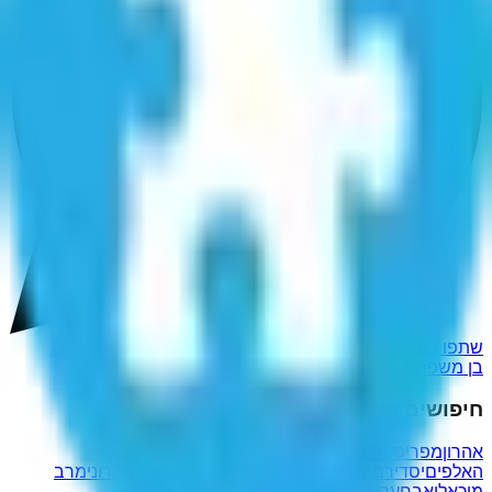
שתפו ב-WhatsApp
בן משפחה מטפל
חיפושים פופולריים נוספים
אהרוןמפריס
הזדתם
מעברי
האלפים
יסדירם
השאירהו
אנהדוניה
רודנותך
ישראל אהרוני
מרב
מיכאלי
אבחערשי