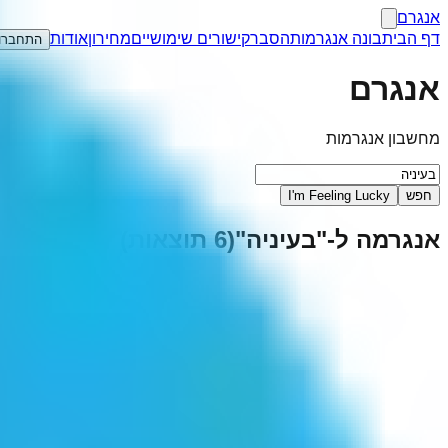
אנגרם
דף הבית
בונה אנגרמות
הסבר
קישורים שימושיים
מחירון
אודות
התחברו
אנגרם
מחשבון אנגרמות
חפש
I'm Feeling Lucky
אנגרמה ל-"
בעיניה
"
(
6
תוצאות)