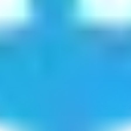
רייך
מדורותייך
החוורתה