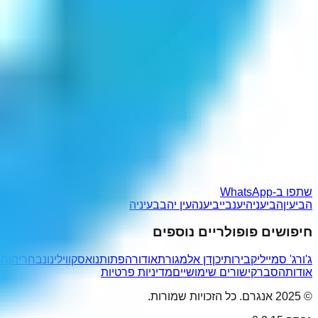
שתפו ב-WhatsApp
הביעין
הביעני
היענבי
יביענה
עין יהב
בעיניה
חיפושים פופולריים נוספים
ג'ורג' סמיילי
קבירותיכן
דן אלמגור
תאודורה
פתותנו
אסקווילינו
נבחריהן
חק
אודות
הסבר
קישורים שימושיים
מדיניות פרטיות
© 2025 אנגרם. כל הזכויות שמורות.