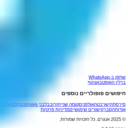
שתפו ב-WhatsApp
ברלין האופטבאנהוף
חיפושים פופולריים נוספים
סירסתה
ישרבטה
אולפנים
קומה שנייה
זרובבל
בני גאון
הפנטתם
פאסיב 
אודות
הסבר
קישורים שימושיים
מדיניות פרטיות
© 2025 אנגרם. כל הזכויות שמורות.