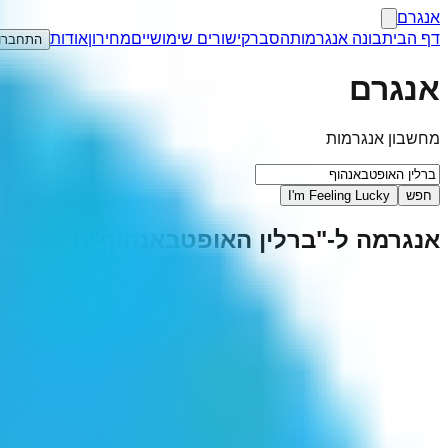
אנגרם
דף הבית
בונה אנגרמות
הסבר
קישורים שימושיים
מחירון
אודות
התחברו
אנגרם
מחשבון אנגרמות
חפש
I'm Feeling Lucky
אנגרמה ל-"
ברלין האופטבאנהוף
"
(
1
תוצאות