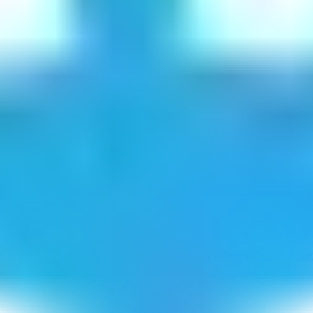
אגרסיב
הצילתני
אאזרחנו