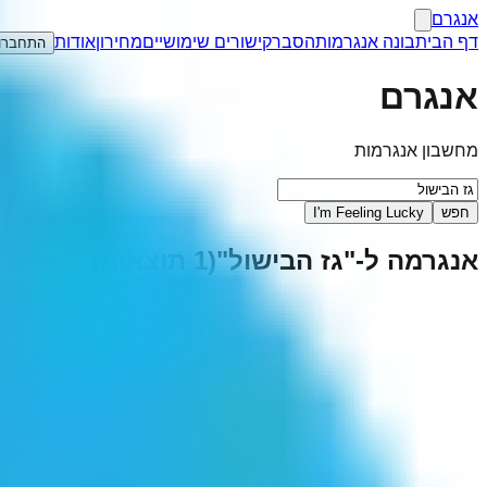
אנגרם
דף הבית
בונה אנגרמות
הסבר
קישורים שימושיים
מחירון
אודות
התחברו
אנגרם
מחשבון אנגרמות
חפש
I'm Feeling Lucky
אנגרמה ל-"
גז הבישול
"
(
1
תוצאות)