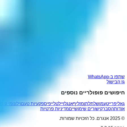
שתפו ב-WhatsApp
גז הבישול
חיפושים פופולריים נוספים
גאליפריי
טעמושלתלתן
מזליף
אנגלזי
ילטלייפיס
פקעיות טעם
וילונו
מי ק ח
אודות
הסבר
קישורים שימושיים
מדיניות פרטיות
© 2025 אנגרם. כל הזכויות שמורות.