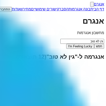
אנגרם
דף הבית
בונה אנגרמות
הסבר
קישורים שימושיים
מחירון
אודות
התחברו
אנגרם
מחשבון אנגרמות
חפש
I'm Feeling Lucky
אנגרמה ל-"
גין לא טוב
"
(
12
תוצאות)