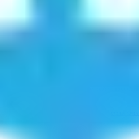
וט לגיא
איטונג בל
לאט ביגון
אנגלי טוב
אנגליטוב
אפילהו
עזיבתי