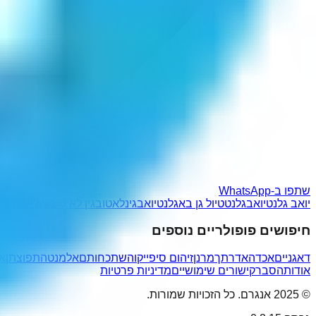
שתפו ב-WhatsApp
יואב גלנט
יואבגלנט
טיול גן בא
גלנטיואב
גינלאטוב
גין לא טוב
גיןלאטוב
נב
חיפושים פופולריים נוספים
דאגניים
אכד
האדרתך
מרנן
זיהום סיפייקו
השתכחותם
אלמנטה
תפוצתן
א
אודות
הסבר
קישורים שימושיים
מדיניות פרטיות
© 2025 אנגרם. כל הזכויות שמורות.