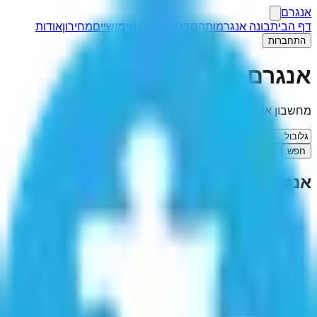
אנגרם
דף הבית
בונה אנגרמות
הסבר
קישורים שימושיים
מחירון
אודות
התחברות
אנגרם
מחשבון אנגרמות
חפש
I'm Feeling Lucky
אנגרמה ל-"
גלובול
"
(
2
תוצאות)