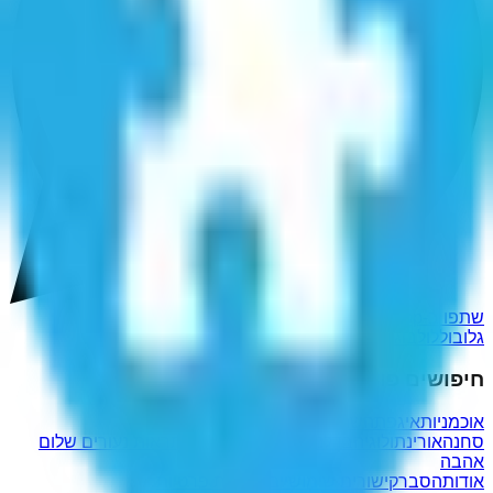
שתפו ב-WhatsApp
גלובול
לולבוג
חיפושים פופולריים נוספים
אוכמניות
איגפת
השתעבדי
אגרכן
פרה כורד -
סחנה
אורינתולוגיה
בדלנות
רקיקת
אלאכם
להתראות נעורים שלום
אהבה
אודות
הסבר
קישורים שימושיים
מדיניות פרטיות