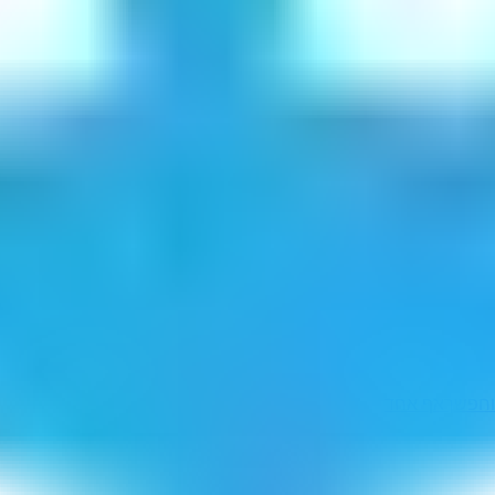
חפשך
אף אחד