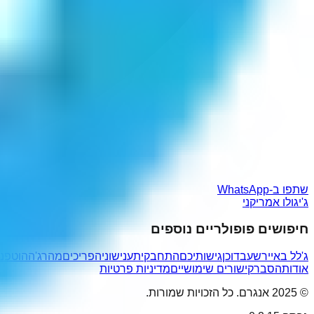
שתפו ב-WhatsApp
ג'יגולו אמריקני
חיפושים פופולריים נוספים
ג'לל באייר
שעבדוכן
גישותיכם
התחבקי
תענישוני
הפריכים
מהרג'ה
הוטפנו
אודות
הסבר
קישורים שימושיים
מדיניות פרטיות
© 2025 אנגרם. כל הזכויות שמורות.