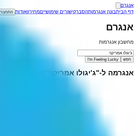
אנגרם
דף הבית
בונה אנגרמות
הסבר
קישורים שימושיים
מחירון
אודות
התחברו
אנגרם
מחשבון אנגרמות
חפש
I'm Feeling Lucky
אנגרמה ל-"
ג'יגולו אמריקני
"
(
1
תוצאות)