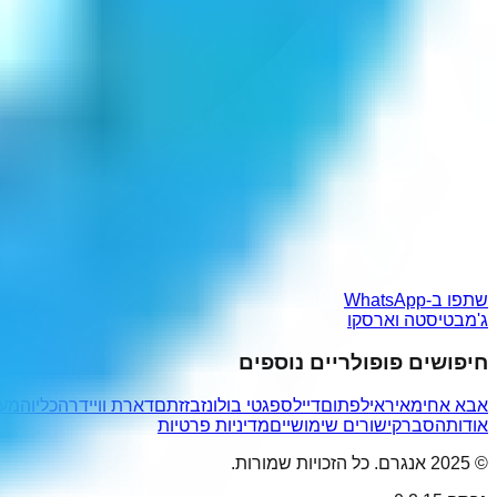
שתפו ב-WhatsApp
ג'מבטיסטה וארסקו
חיפושים פופולריים נוספים
אבא אחימאיר
אילפתום
דייל
ספגטי בולונז
בזזתם
דארת וויידר
הכליוהמע
אודות
הסבר
קישורים שימושיים
מדיניות פרטיות
© 2025 אנגרם. כל הזכויות שמורות.