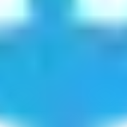
ש
מזדאב
רוסרט
הכשה