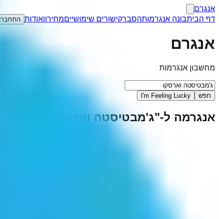
אנגרם
דף הבית
בונה אנגרמות
הסבר
קישורים שימושיים
מחירון
אודות
התחברו
אנגרם
מחשבון אנגרמות
חפש
I'm Feeling Lucky
אנגרמה ל-"
ג'מבטיסטה וארסקו
"
(
1
תוצאות