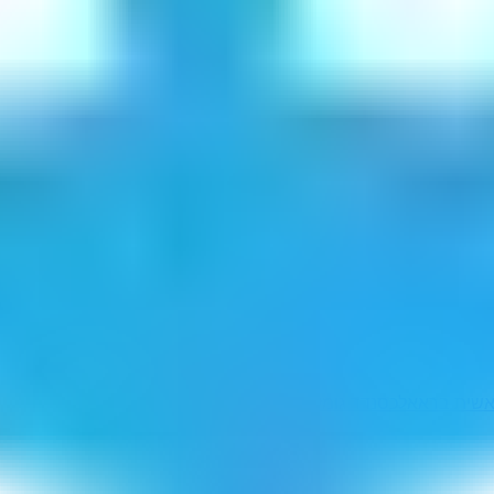
שית ברא
אלכסנדר גומלסקי
סאתה
בנינום