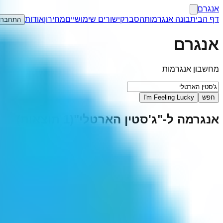
אנגרם
דף הבית
בונה אנגרמות
הסבר
קישורים שימושיים
מחירון
אודות
התחברו
אנגרם
מחשבון אנגרמות
חפש
I'm Feeling Lucky
אנגרמה ל-"
ג'סטין הארטלי
"
(
1
תוצאות)