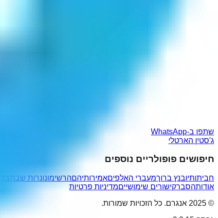
שתפו ב-WhatsApp
ג'סטין הארטלי
חיפושים פופולריים נוספים
חביתותיו
בנץ ברוך
מעברי האלפים
אמירותיהם
הרשימונו
נרות שבת
ברא
אודות
הסבר
קישורים שימושיים
מדיניות פרטיות
© 2025 אנגרם. כל הזכויות שמורות.