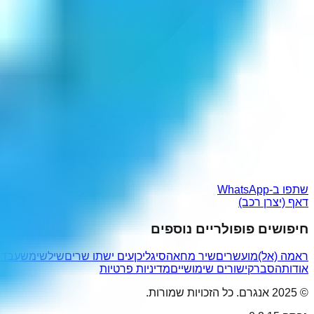
שתפו ב-WhatsApp
דאף (יצרן רכב)
חיפושים פופולריים נוספים
ראמה (אל)
מועשרים
שיר מחאה
סיגליכן
עים ישתו שרים
שילשי
משעבדת
אודות
הסבר
קישורים שימושיים
מדיניות פרטיות
© 2025 אנגרם. כל הזכויות שמורות.