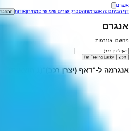
אנגרם
דף הבית
בונה אנגרמות
הסבר
קישורים שימושיים
מחירון
אודות
התחברו
אנגרם
מחשבון אנגרמות
חפש
I'm Feeling Lucky
אנגרמה ל-"
דאף (יצרן רכב)
"
(
1
תוצאות)