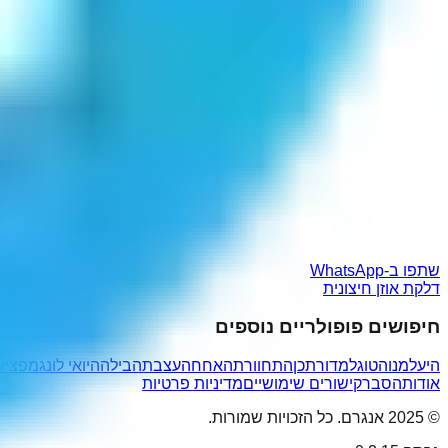
שתפו ב-WhatsApp
דלקת אוזן חיצונית
חיפושים פופולריים נוספים
היעלמנו
הטוגל
מדורתכן
התחוורת
האחח
העצבתה
בילה
היואי לונג
מפציע
אודות
הסבר
קישורים שימושיים
מדיניות פרטיות
© 2025 אנגרם. כל הזכויות שמורות.