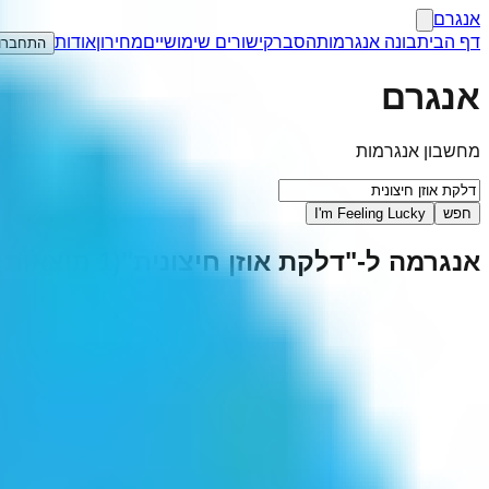
אנגרם
דף הבית
בונה אנגרמות
הסבר
קישורים שימושיים
מחירון
אודות
התחברו
אנגרם
מחשבון אנגרמות
חפש
I'm Feeling Lucky
אנגרמה ל-"
דלקת אוזן חיצונית
"
(
1
תוצאות)