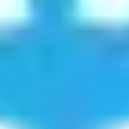
ן בוס
הושיעתני
אגר