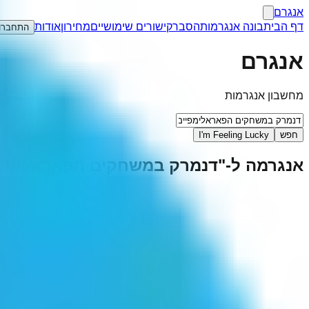
אנגרם
דף הבית
בונה אנגרמות
הסבר
קישורים שימושיים
מחירון
אודות
התחברו
אנגרם
מחשבון אנגרמות
חפש
I'm Feeling Lucky
אנגרמה ל-"
דנמרק במשחקים הפאראלימפי