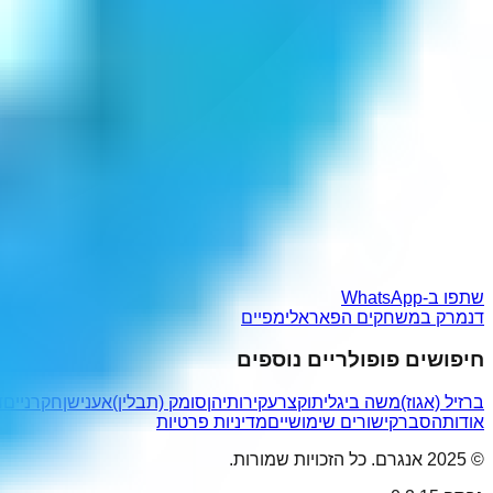
שתפו ב-WhatsApp
דנמרק במשחקים הפאראלימפיים
חיפושים פופולריים נוספים
ברזיל (אגוז)
משה ביגל
יתוקצר
עקירותיהן
סומק (תבלין)
אענישן
חקרניים
ד
אודות
הסבר
קישורים שימושיים
מדיניות פרטיות
© 2025 אנגרם. כל הזכויות שמורות.