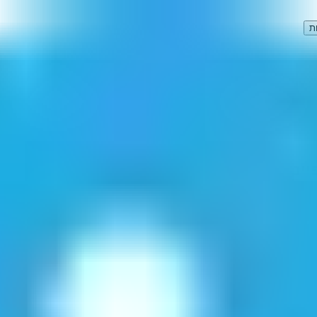
ת
ים
"
(
1
תוצאות)