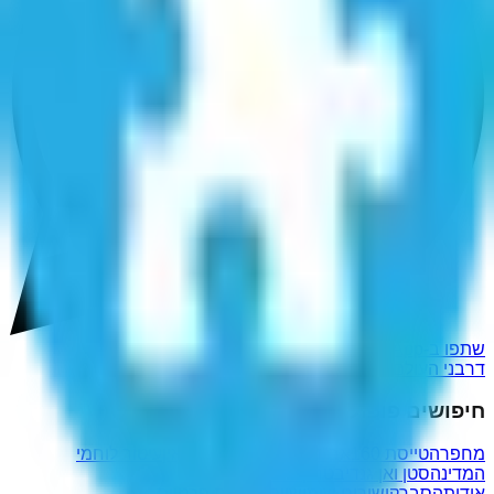
שתפו ב-WhatsApp
דרבני העולם החדש
חיפושים פופולריים נוספים
מחפרה
טייסת 160
אב"ד
וודאו
יחדבכור
הטליאין
עיטור לוחמי
המדינה
סטן ואן גנדי
בטחון לאומי
אוח
אודות
הסבר
קישורים שימושיים
מדיניות פרטיות