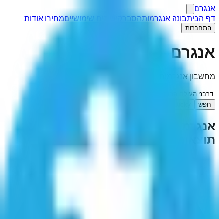
אנגרם
דף הבית
בונה אנגרמות
הסבר
קישורים שימושיים
מחירון
אודות
התחברות
אנגרם
מחשבון אנגרמות
חפש
I'm Feeling Lucky
אנגרמה ל-"
דרבני העולם החדש
"
(
1
תוצאות)