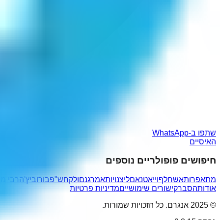
שתפו ב-WhatsApp
האיסיים
חיפושים פופולריים נוספים
מתאפרות
אשחלף
וייאטנאם
ליצנויות
אמרגנם
ולקחש"פ
בורוביץ'
הרבי מל
אודות
הסבר
קישורים שימושיים
מדיניות פרטיות
© 2025 אנגרם. כל הזכויות שמורות.