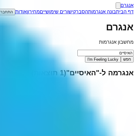
אנגרם
דף הבית
בונה אנגרמות
הסבר
קישורים שימושיים
מחירון
אודות
התחברו
אנגרם
מחשבון אנגרמות
חפש
I'm Feeling Lucky
אנגרמה ל-"
האיסיים
"
(
1
תוצאות)