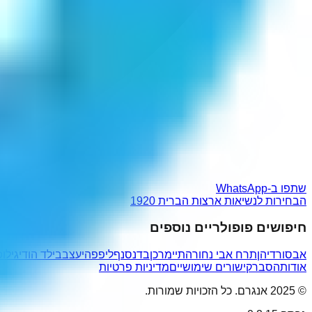
שתפו ב-WhatsApp
הבחירות לנשיאות ארצות הברית 1920
חיפושים פופולריים נוספים
אבסורדיהן
תרח אבי נחור
התיימרכן
בד
נסנף
ליפפה
יעצבב
ילד הודי
גילו
אודות
הסבר
קישורים שימושיים
מדיניות פרטיות
© 2025 אנגרם. כל הזכויות שמורות.