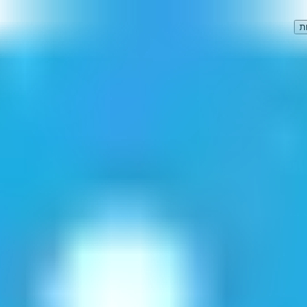
ת
192
"
(
1
תוצאות)