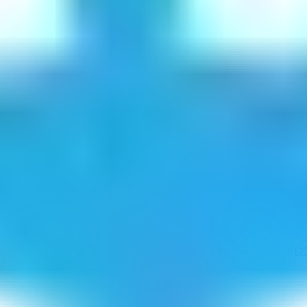
פכם
נעצמת