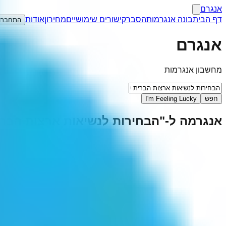
אנגרם
דף הבית
בונה אנגרמות
הסבר
קישורים שימושיים
מחירון
אודות
התחברו
אנגרם
מחשבון אנגרמות
חפש
I'm Feeling Lucky
אנגרמה ל-"
הבחירות לנשיאות ארצות הברית 0