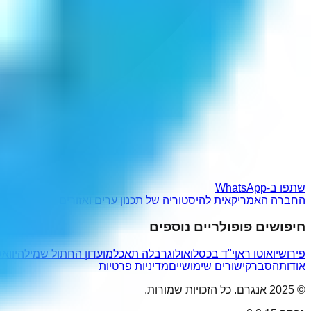
שתפו ב-WhatsApp
החברה האמריקאית להיסטוריה של תכנון ערים ואזורים
חיפושים פופולריים נוספים
פירושיו
אוטו ראן
י"ד בכסלו
אולוגר
בלה תאכל
מועדון החתול שמיל
היוואש
אודות
הסבר
קישורים שימושיים
מדיניות פרטיות
© 2025 אנגרם. כל הזכויות שמורות.