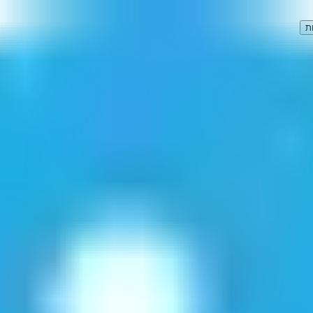
ת
של תכנון ערים ואזורים
"
(
1
תוצאות)