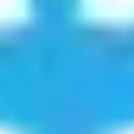
י
ויטלי לבדב
אצלברק
אברישהו