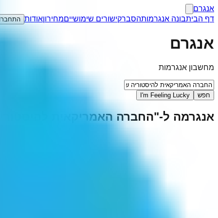
אנגרם
דף הבית
בונה אנגרמות
הסבר
קישורים שימושיים
מחירון
אודות
התחברו
אנגרם
מחשבון אנגרמות
חפש
I'm Feeling Lucky
אנגרמה ל-"
החברה האמריקאית להיסטוריה 