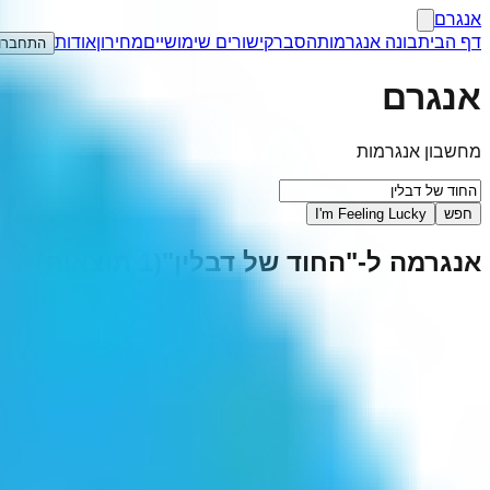
אנגרם
דף הבית
בונה אנגרמות
הסבר
קישורים שימושיים
מחירון
אודות
התחברו
אנגרם
מחשבון אנגרמות
חפש
I'm Feeling Lucky
אנגרמה ל-"
החוד של דבלין
"
(
1
תוצאות)