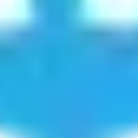
לן
פלורידה קיז