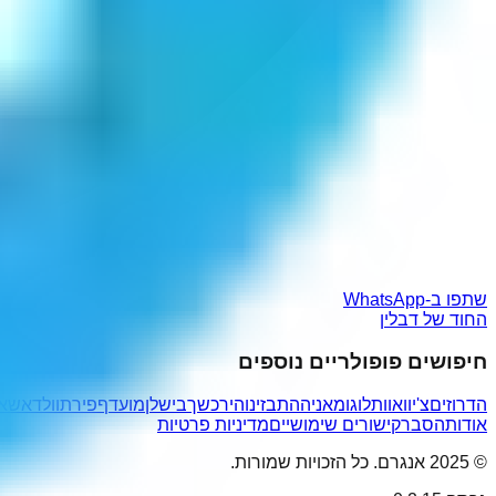
שתפו ב-WhatsApp
החוד של דבלין
חיפושים פופולריים נוספים
הדרוזים
צ'יוואוות
לוגומאניה
התבזינו
הירכשך
בישלן
מועדף
פירתוולד
אשאי
אודות
הסבר
קישורים שימושיים
מדיניות פרטיות
© 2025 אנגרם. כל הזכויות שמורות.