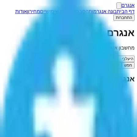
אנגרם
דף הבית
בונה אנגרמות
הסבר
קישורים שימושיים
מחירון
אודות
התחברות
אנגרם
מחשבון אנגרמות
חפש
I'm Feeling Lucky
אנגרמה ל-"
היעלבי
"
(
12
תוצאות)