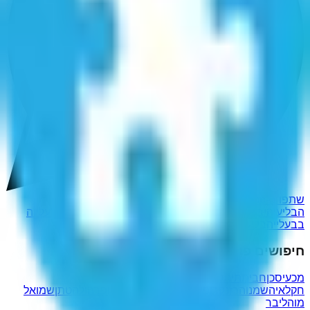
שתפו ב-WhatsApp
הבליעי
היבלעי
היבעלי
היעלבי
העליבי
יבליעה
יעליבה
עלייה ב'
עלייה
ב
בעלייה
בליעיה
עבלייה
חיפושים פופולריים נוספים
מכעיסכן
חביתת
יתקצבך
רותם
חקלאי
השמנוהרז
נקרופילית
גיבוריהן
משה לאופר
הולהטתן
שמואל
מוהליבר