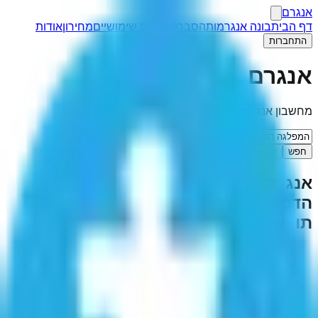
אנגרם
דף הבית
בונה אנגרמות
הסבר
קישורים שימושיים
מחירון
אודות
התחברות
אנגרם
מחשבון אנגרמות
חפש
I'm Feeling Lucky
אנגרמה ל-"
המפלגה הליברלית
הדמוקרטית (בוסניה והרצגובינה)
"
(
2
תוצאות)