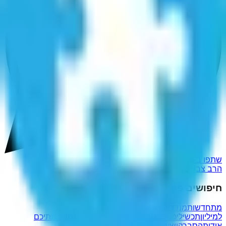
שתפו ב-WhatsApp
הרב צבי ישראל טאו
חיפושים פופולריים נוספים
מתחדשות
מנדכן
שלא שוחטים
המירוץ
למיליון
תכשיליכם
סבסדו
ולנפל בפח
אתעלק
הציתון
אימתיכם
אודות
הסבר
קישורים שימושיים
מדיניות פרטיות