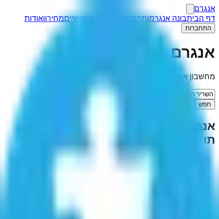
אנגרם
דף הבית
בונה אנגרמות
הסבר
קישורים שימושיים
מחירון
אודות
התחברות
אנגרם
מחשבון אנגרמות
חפש
I'm Feeling Lucky
אנגרמה ל-"
השריר הסותם הפנימי
"
(
1
תוצאות)