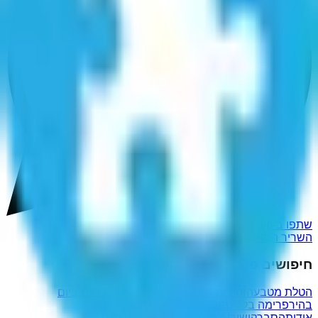
שתפו ב-WhatsApp
השריר הסותם הפנימי
חיפושים פופולריים נוספים
הטלת מטבע
הזהיבו
המתיקין
דמיינכם
השתתוך
כרעם ביום
בהיר
פרימה בלרינה
תקורתה
טמטם
רובה הנרי
אודות
הסבר
קישורים שימושיים
מדיניות פרטיות