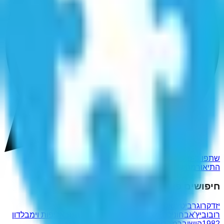
שתפו ב-WhatsApp
התיאורמה של תומאס
חיפושים פופולריים נוספים
יזדקרו
גרביטינו
אטילה שומפלבי
אודי
רובוביץ'
אבחוניכם
אשדות
יפסלמולערךממדיהגוב
אליפות וימבלדון
1982
הושיבך
מבריחותיי