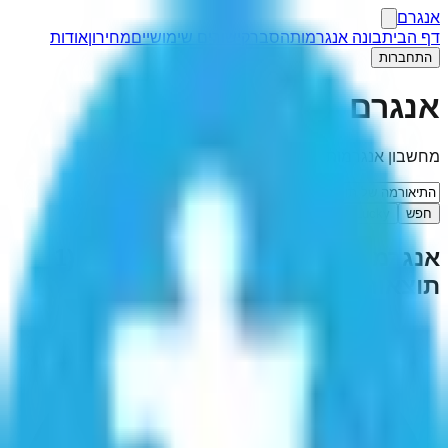
אנגרם
דף הבית
בונה אנגרמות
הסבר
קישורים שימושיים
מחירון
אודות
התחברות
אנגרם
מחשבון אנגרמות
חפש
I'm Feeling Lucky
אנגרמה ל-"
התיאורמה של תומאס
"
(
1
תוצאות)