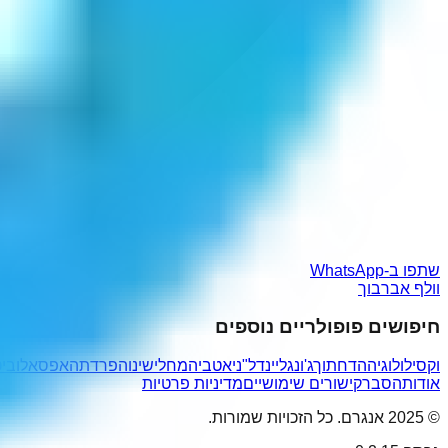
שתפו ב-WhatsApp
וולף אברבוך
חיפושים פופולריים נוספים
וקסילולוגיה
הדחתוך
ג'ונגליי
נדל"ני
אטביה
מחלישינו
הפרדת
האפסאלו
בי
אודות
הסבר
קישורים שימושיים
מדיניות פרטיות
© 2025 אנגרם. כל הזכויות שמורות.