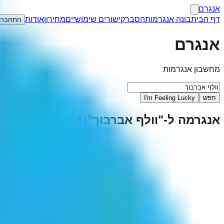
אנגרם
דף הבית
בונה אנגרמות
הסבר
קישורים שימושיים
מחירון
אודות
התחברו
אנגרם
מחשבון אנגרמות
חפש
I'm Feeling Lucky
אנגרמה ל-"
וולף אברבוך
"
(
1
תוצאות)