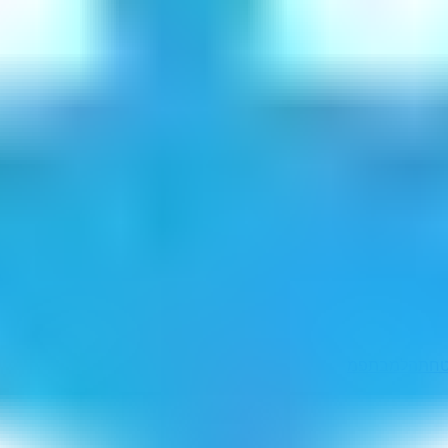
טחתה
למבתפמ