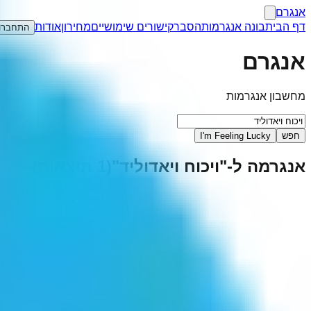
אנגרם
דף הבית
בונה אנגרמות
הסבר
קישורים שימושיים
מחירון
אודות
התחברו
אנגרם
מחשבון אנגרמות
חפש
I'm Feeling Lucky
אנגרמה ל-"
ויכוח ויאדוליד
"
(
1
תוצאות)