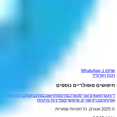
שתפו ב-WhatsApp
ויכוח ויאדוליד
חיפושים פופולריים נוספים
דיגיטציה
אגאי
צ'וגורי
מנשרכם
היממתן
יושנכם
גלענת
עולם הפוך
אאריכם
אודות
הסבר
קישורים שימושיים
מדיניות פרטיות
© 2025 אנגרם. כל הזכויות שמורות.