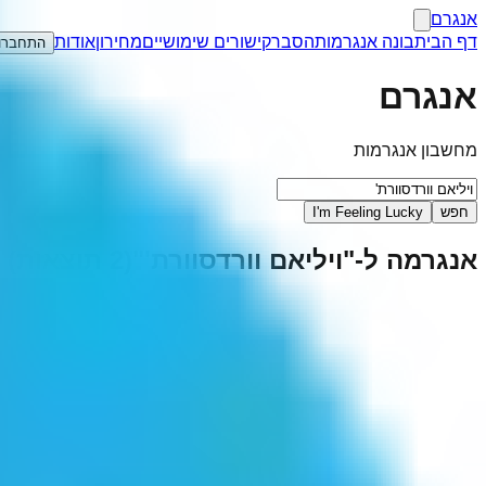
אנגרם
דף הבית
בונה אנגרמות
הסבר
קישורים שימושיים
מחירון
אודות
התחברו
אנגרם
מחשבון אנגרמות
חפש
I'm Feeling Lucky
אנגרמה ל-"
ויליאם וורדסוורת'
"
(
2
תוצאות)