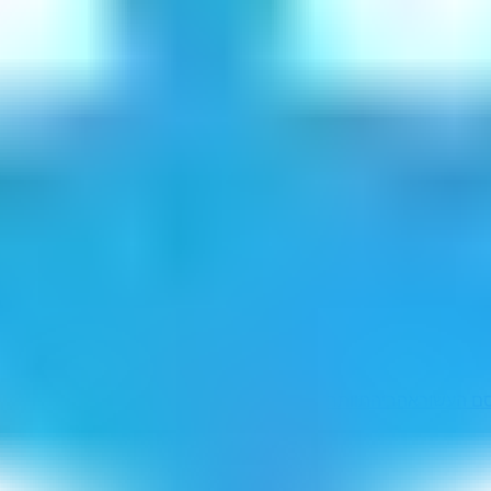
ם העשור
אהביה
תוותר