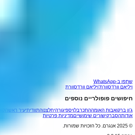
שתפו ב-WhatsApp
ויליאם וורדסוורת'
ויליאם וורדסוורת
חיפושים פופולריים נוספים
ג'ון ברקו
אבות האומה
התכרבלו
יספיגוך
היחלצנו
התוודיתי
עיר ראשה
קוס
אודות
הסבר
קישורים שימושיים
מדיניות פרטיות
© 2025 אנגרם. כל הזכויות שמורות.