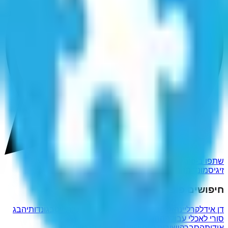
שתפו ב-WhatsApp
זיגיסמונד הראשון
חיפושים פופולריים נוספים
דן אידל
קרליינה
אגבבך
מציבותיהן
תקורתה
מי כלת ייטב
גונדותיה
בג
סורי לא
כלי עבודה
החתימוני
אודות
הסבר
קישורים שימושיים
מדיניות פרטיות