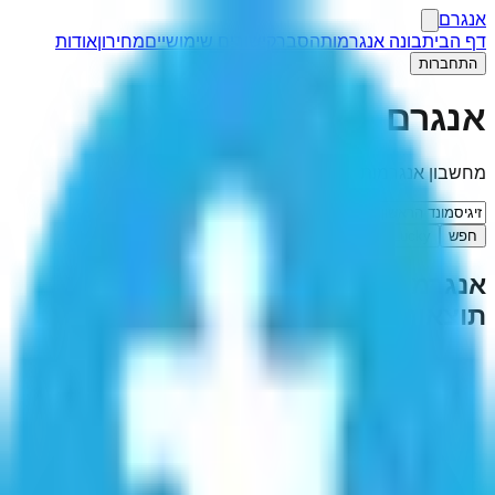
אנגרם
דף הבית
בונה אנגרמות
הסבר
קישורים שימושיים
מחירון
אודות
התחברות
אנגרם
מחשבון אנגרמות
חפש
I'm Feeling Lucky
אנגרמה ל-"
זיגיסמונד הראשון
"
(
1
תוצאות)