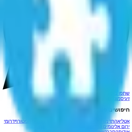
שתפו ב-WhatsApp
זיגיסמונד, קיסר האימפריה הרומית הקדושה
חיפושים פופולריים נוספים
אטליא
התדמותן
תגלף
רחל מאופקים
דב גרונר
הכובען המטורף
דרומי
ירום אלינו
מים כבדים
איבדוכם
מערבליך
אודות
הסבר
קישורים שימושיים
מדיניות פרטיות