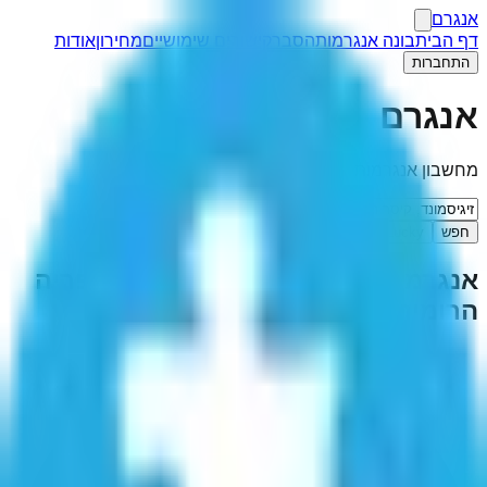
אנגרם
דף הבית
בונה אנגרמות
הסבר
קישורים שימושיים
מחירון
אודות
התחברות
אנגרם
מחשבון אנגרמות
חפש
I'm Feeling Lucky
אנגרמה ל-"
זיגיסמונד, קיסר האימפריה
הרומית הקדושה
"
(
1
תוצאות)