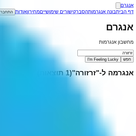
אנגרם
דף הבית
בונה אנגרמות
הסבר
קישורים שימושיים
מחירון
אודות
התחברו
אנגרם
מחשבון אנגרמות
חפש
I'm Feeling Lucky
אנגרמה ל-"
זרזורה
"
(
1
תוצאות)