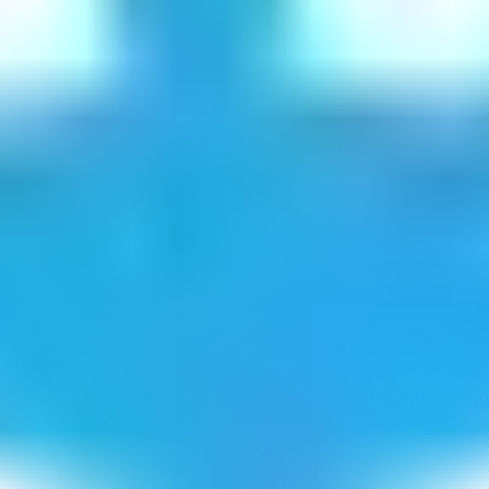
ונדי
דוחתן
סלבדור דאלי