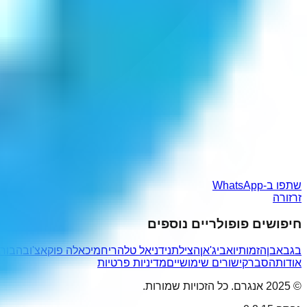
שתפו ב-WhatsApp
זרזורה
חיפושים פופולריים נוספים
בגבאבן
הזמותיו
אביג'אן
הצילתני
דניאל טל
הריח
מיכאלה פוקאצ'ובה
בורג
אודות
הסבר
קישורים שימושיים
מדיניות פרטיות
© 2025 אנגרם. כל הזכויות שמורות.