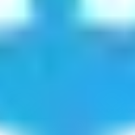
ושטיכן
נואי איטו
גידמים