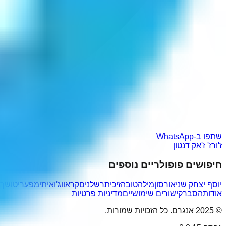
שתפו ב-WhatsApp
ז'ורז' ז'אק דנטון
חיפושים פופולריים נוספים
יוסף יצחק שניאורסון
מילהטובה
זיכית
רשלנים
קראווג'ו
איתימפע
ריטושך
אודות
הסבר
קישורים שימושיים
מדיניות פרטיות
© 2025 אנגרם. כל הזכויות שמורות.