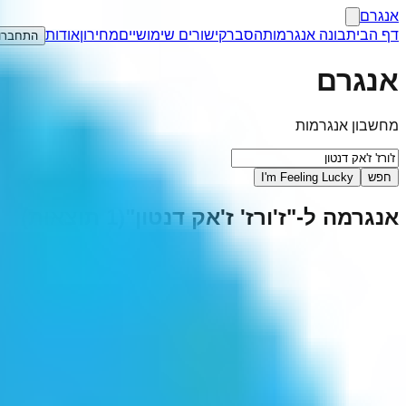
אנגרם
דף הבית
בונה אנגרמות
הסבר
קישורים שימושיים
מחירון
אודות
התחברו
אנגרם
מחשבון אנגרמות
חפש
I'm Feeling Lucky
אנגרמה ל-"
ז'ורז' ז'אק דנטון
"
(
1
תוצאות)