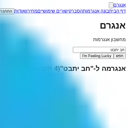
אנגרם
דף הבית
בונה אנגרמות
הסבר
קישורים שימושיים
מחירון
אודות
התחברו
אנגרם
מחשבון אנגרמות
חפש
I'm Feeling Lucky
אנגרמה ל-"
חב יתבט
"
(
4
תוצאות)