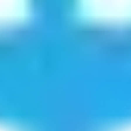
שכללם
איתן ברושי
ברוך דגו