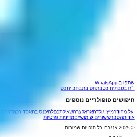
שתפו ב-WhatsApp
י"ח בטבת
יח בטבת
חטיבתב
חב יתבט
חיפושים פופולריים נוספים
יעל מהודר
מיץ' גולדהאר
אלצך
השאילתכם
להיכנס בה
אסדירכם
דלפקי
י
אודות
הסבר
קישורים שימושיים
מדיניות פרטיות
© 2025 אנגרם. כל הזכויות שמורות.