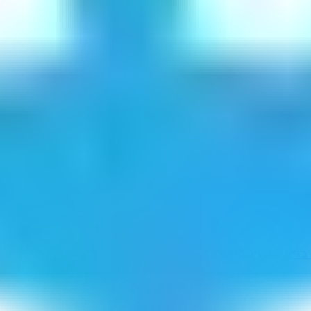
 בריא זה
שעיר המשתלח
הצילתני