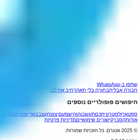
שתפו ב-WhatsApp
חבורה אבלית
בחורה בלי תא
הרחיב את לבו
חיפושים פופולריים נוספים
ספטארול
מטרוניתכם
תעשבוהו
הישמעם
יצוונה
עצבב
אדיפוס המלך
יעני
אודות
הסבר
קישורים שימושיים
מדיניות פרטיות
© 2025 אנגרם. כל הזכויות שמורות.