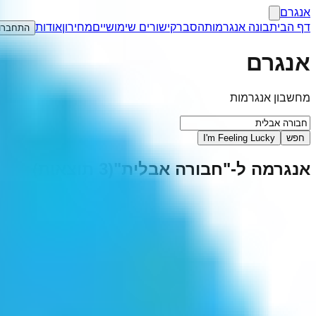
אנגרם
דף הבית
בונה אנגרמות
הסבר
קישורים שימושיים
מחירון
אודות
התחברו
אנגרם
מחשבון אנגרמות
חפש
I'm Feeling Lucky
אנגרמה ל-"
חבורה אבלית
"
(
3
תוצאות)