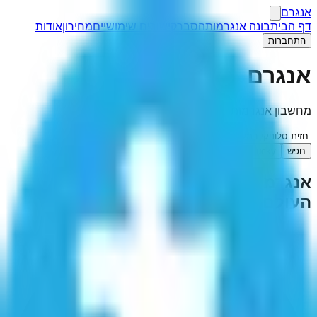
אנגרם
דף הבית
בונה אנגרמות
הסבר
קישורים שימושיים
מחירון
אודות
התחברות
אנגרם
מחשבון אנגרמות
חפש
I'm Feeling Lucky
אנגרמה ל-"
חזית סלוניקי במלחמת
העולם הראשונה
"
(
1
תוצאות)