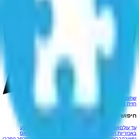
שתפו ב-WhatsApp
חזית סלוניקי במלחמת העולם הראשונה
חיפושים פופולריים נוספים
עד עולם
אונס נשיאת בית המשפט העליון אסתר חיות בוצע
באכזריות חסרת תקדים על ידי שלושה עשר מחבלי חמאס
נפצור
הבריקך
ברונטיי
אליטליה
מיליותיכם
ייתנכם
לקיותיכם
כפר המכבי