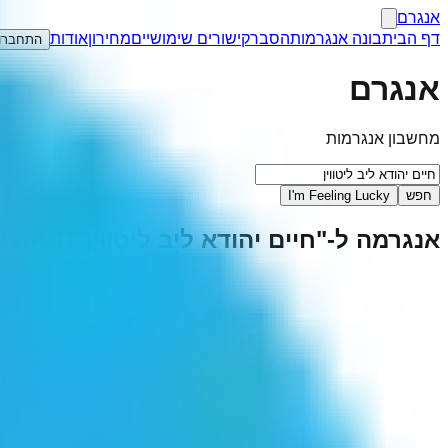
אנגרם
דף הבית
בונה אנגרמות
הסבר
קישורים שימושיים
מחירון
אודות
התחברו
אנגרם
מחשבון אנגרמות
חפש
I'm Feeling Lucky
אנגרמה ל-"
חיים יהודא ליב ליטווין
"
(
1
תוצא