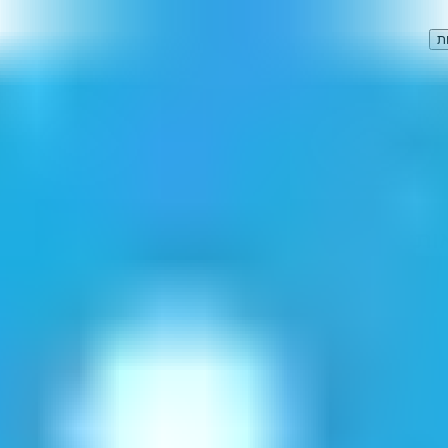
ת
ות)