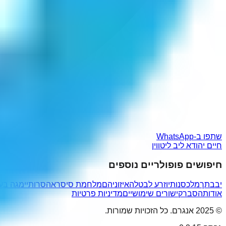
שתפו ב-WhatsApp
חיים יהודא ליב ליטווין
חיפושים פופולריים נוספים
יבבתך
מלכסנותיו
זרע לבטלה
איזוניהם
מלחמת סיסרא
הסרותיי
מגה בע
אודות
הסבר
קישורים שימושיים
מדיניות פרטיות
© 2025 אנגרם. כל הזכויות שמורות.