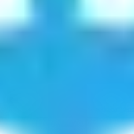
יר
אליךד
התגרותם
על לחם