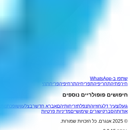
שתפו ב-WhatsApp
חירפתיה
תחריפיה
תפריחיה
תרחיפיה
פריחתהי
חיפושים פופולריים נוספים
גועלו
צעיר דלג
חוזיו
התנפלת
זריחותיהם
אברא חדש
רבצלעון
שופכתנו
חצ
אודות
הסבר
קישורים שימושיים
מדיניות פרטיות
© 2025 אנגרם. כל הזכויות שמורות.