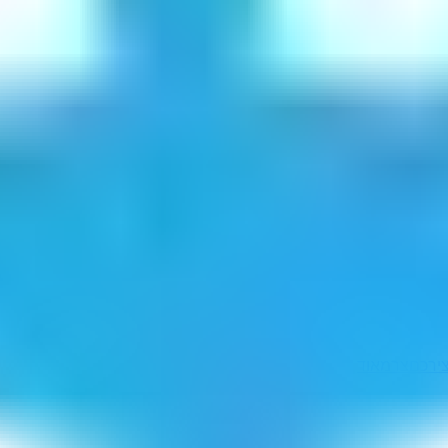
ירכם
צרמאוד