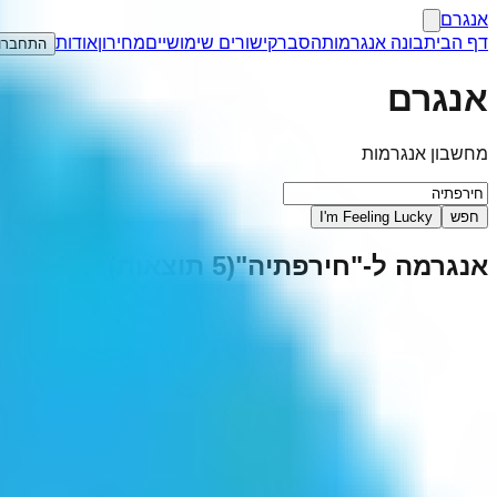
אנגרם
דף הבית
בונה אנגרמות
הסבר
קישורים שימושיים
מחירון
אודות
התחברו
אנגרם
מחשבון אנגרמות
חפש
I'm Feeling Lucky
אנגרמה ל-"
חירפתיה
"
(
5
תוצאות)