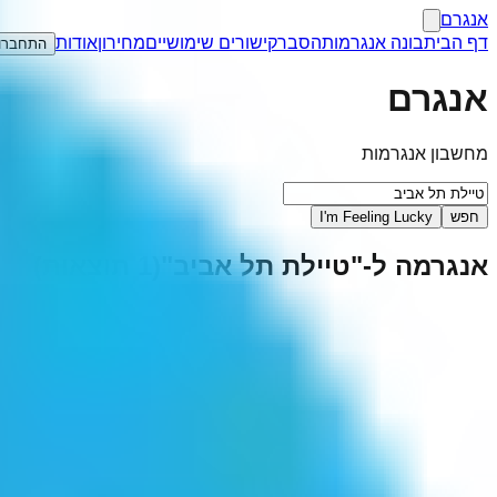
אנגרם
דף הבית
בונה אנגרמות
הסבר
קישורים שימושיים
מחירון
אודות
התחברו
אנגרם
מחשבון אנגרמות
חפש
I'm Feeling Lucky
אנגרמה ל-"
טיילת תל אביב
"
(
1
תוצאות)