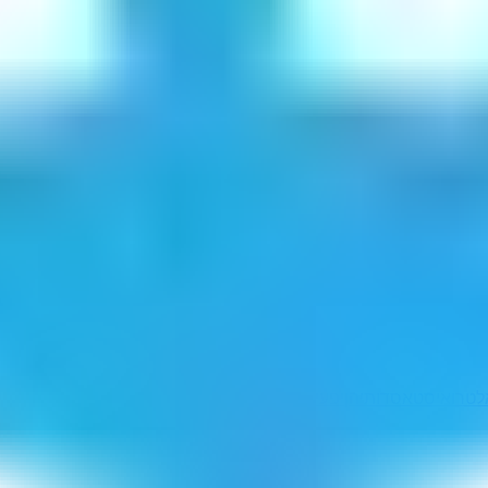
לטרואיסט
אסדותיהן
יפעילן
אקריותיו