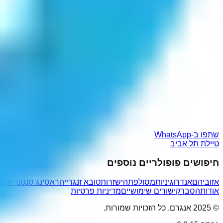
שתפו ב-WhatsApp
טיילת תל אביב
חיפושים פופולריים נוספים
אזוביהם
אנדרוגיניות
מסולפת
הישזרות
טובא זנגרייה
ראסינג סנטנדאר
א
אודות
הסבר
קישורים שימושיים
מדיניות פרטיות
© 2025 אנגרם. כל הזכויות שמורות.